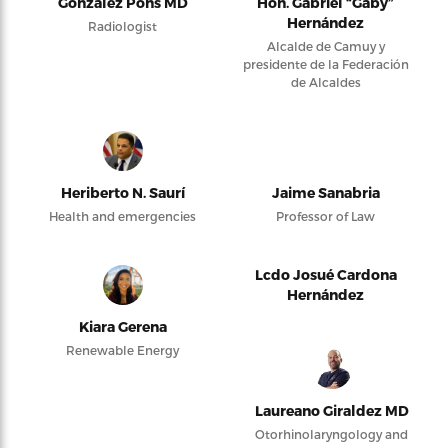
González Pons MD
Hon. Gabriel “Gaby”
Hernández
Radiologist
Alcalde de Camuy y
presidente de la Federación
de Alcaldes
Heriberto N. Saurí
Jaime Sanabria
Health and emergencies
Professor of Law
Lcdo Josué Cardona
Hernández
Kiara Gerena
Renewable Energy
Laureano Giraldez MD
Otorhinolaryngology and