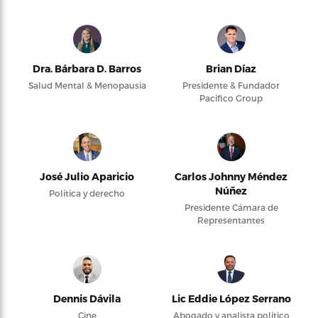
Dra. Bárbara D. Barros
Brian Díaz
Salud Mental & Menopausia
Presidente & Fundador
Pacifico Group
José Julio Aparicio
Carlos Johnny Méndez
Núñez
Política y derecho
Presidente Cámara de
Representantes
Dennis Dávila
Lic Eddie López Serrano
Cine
Abogado y analista político