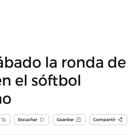
ábado la ronda de
en el sóftbol
no
Escuchar
Guardar
Compartir